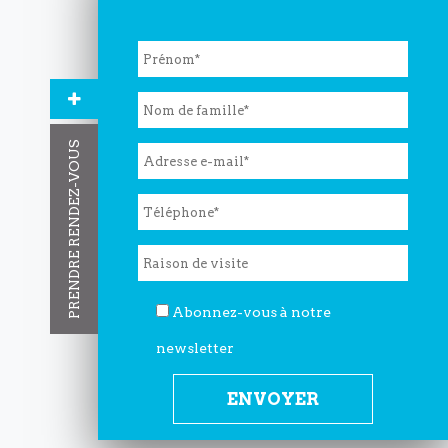
Please
leave
this
field
PRENDRE RENDEZ-VOUS
empty.
Abonnez-vous à notre
newsletter