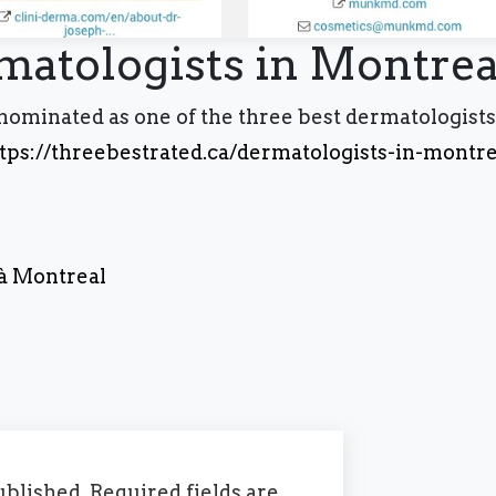
matologists in Montrea
nner à l'infolettre
ominated as one of the three best dermatologists
nnez-vous à notre newslette
tps://threebestrated.ca/dermatologists-in-montre
r rester au courant des
nières innovations en podolo
 à Montreal
ublished.
Required fields are
'ABONNER