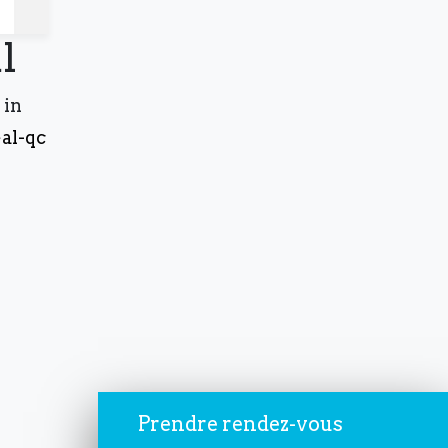
l
 in
r
al-qc
gie.
Prendre rendez-vous