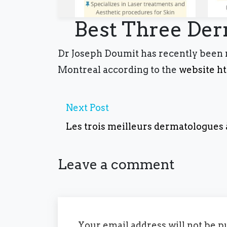
Best Three Der
S'abo
Dr Joseph Doumit has recently been n
Abo
Montreal according to the
website ht
pou
der
Post
Next
Next Post
post:
navigation
Les trois meilleurs dermatologues
Leave a comment
Your email address will not be p
S