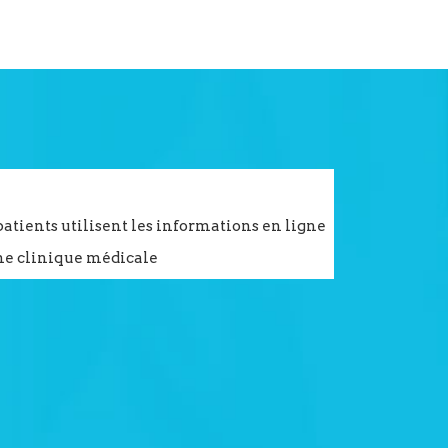
18 Jun 2026
tients utilisent les informations en ligne
Comment une 
ne clinique médicale
patient