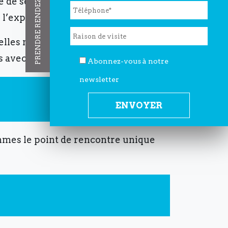
PRENDRE RENDEZ-VOUS
me de services médicaux, chirurgicaux
 l’expérience globale du patient.
lles nous adhérons tous les jours. Si
 avec nous dès aujourd’hui !
Abonnez-vous à notre
newsletter
mmes le point de rencontre unique