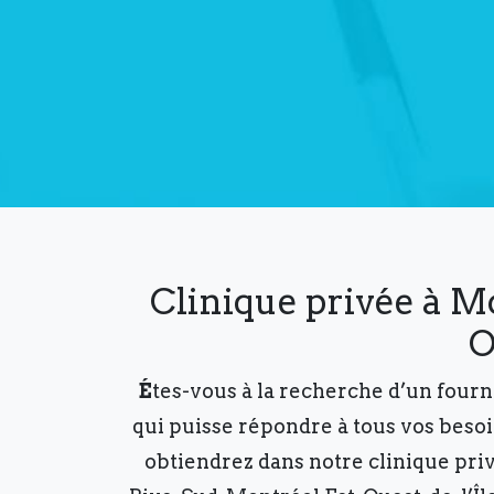
limentation! Consultez notre
Improve your die
Clinique privée à Mo
O
É
tes-vous à la recherche d’un four
qui puisse répondre à tous vos beso
obtiendrez dans notre clinique pri