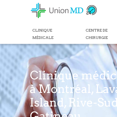
CLINIQUE
CENTRE DE
MÉDICALE
CHIRURGIE
Clinique médic
à Montréal, Lav
Island, Rive-Sud
Gatineau