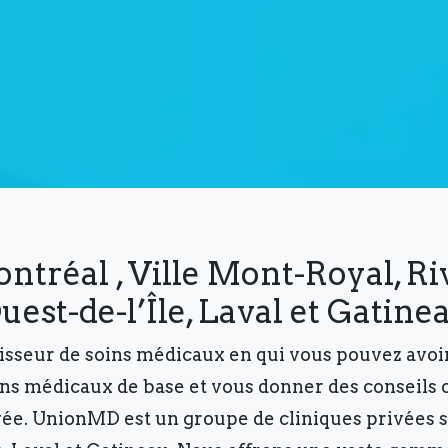
t! Come see our nutritionist!
ntréal , Ville Mont-Royal, R
uest-de-l’Île, Laval et Gatine
nisseur de soins médicaux en qui vous pouvez avoi
ins médicaux de base et vous donner des conseils c
vée. UnionMD est un groupe de cliniques privées si