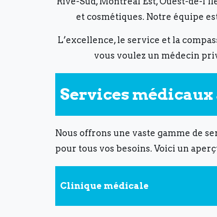
Rive-Sud, Montréal Est, Ouest-de-l’Î
et cosmétiques. Notre équipe est
L’excellence, le service et la compa
vous voulez un médecin priv
Services médicaux à
Nous offrons une vaste gamme de ser
pour tous vos besoins. Voici un aperç
Clinique médicale