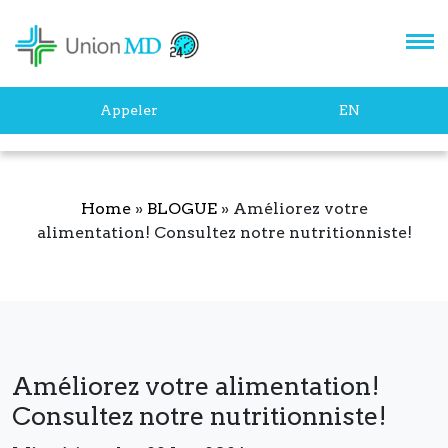
newsletter pour rester au
courant des dernières
innovations en podologie.
Appeler
EN
Home
»
BLOGUE
»
Améliorez votre
alimentation! Consultez notre nutritionniste!
S'ABONNER
Améliorez votre alimentation!
Consultez notre nutritionniste!