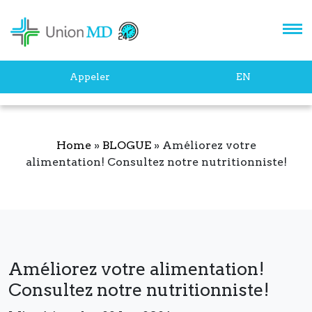
newsletter pour rester au
courant des dernières
innovations en podologie.
Appeler
EN
Home
»
BLOGUE
»
Améliorez votre
alimentation! Consultez notre nutritionniste!
S'ABONNER
Améliorez votre alimentation!
Consultez notre nutritionniste!