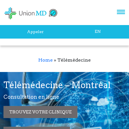
EN
Appeler
Home
»
Télémédecine
Télémédecine – Montréal
Consultation en ligne
TROUVEZ VOTRE CLINIQUE