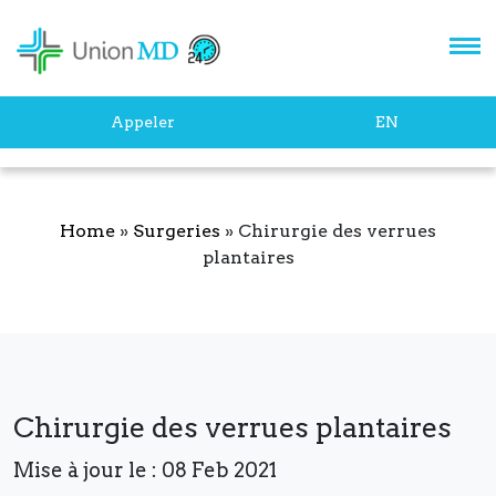
newsletter pour rester au
courant des dernières
innovations en podologie.
Appeler
EN
Home
»
Surgeries
»
Chirurgie des verrues
plantaires
S'ABONNER
Chirurgie des verrues plantaires
Mise à jour le : 08 Feb 2021