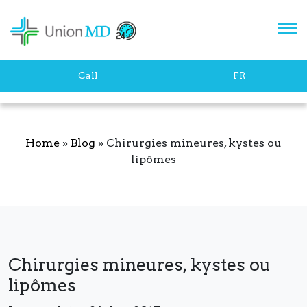
Let's stay in touch!
Call
FR
Home
»
Blog
»
Chirurgies mineures, kystes ou
lipômes
SUBSCRIBE
Chirurgies mineures, kystes ou
lipômes