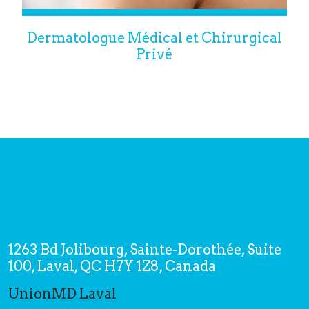
Dermatologue Médical et Chirurgical
Privé
1263 Bd Jolibourg, Sainte-Dorothée, Suite
100, Laval, QC H7Y 1Z8, Canada
UnionMD Laval