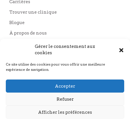
Carrières
Trouver une clinique
Blogue
À propos de nous
Nous joindre
Gérer le consentement aux
Nos partenaires
cookies
Ce site utilise des cookies pour vous offrir une meilleure
expérience de navigation.
Accepter
Refuser
Afficher les préférences
COPYRIGHT © 2026. TOUS DROITS RÉSERVÉS